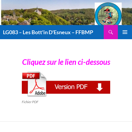
Aller
au
contenu
Recherche
LG083 – Les Bott'in D'Esneux – FFBMP
MENU
PRINCI
Cliquez sur le lien ci-dessous
Fichier PDF