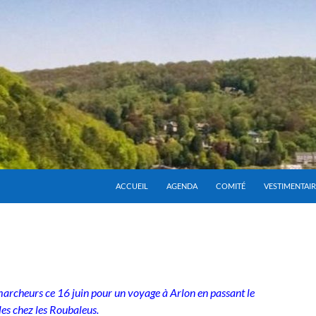
ACCUEIL
AGENDA
COMITÉ
VESTIMENTAIR
archeurs ce 16 juin pour un voyage à Arlon en passant le
es chez les Roubaleus.