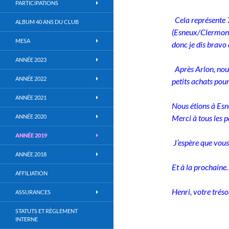
PARTICIPATIONS
Cela représente 
ALBUM 40 ANS DU CLUB
(Esneux/Clermon
MESA
donc je dis bravo 
ANNÉE 2023
Après Arlon, nous
ANNÉE 2022
petits achats pour
ANNÉE 2021
Nous étions à Es
ANNÉE 2020
Merci à tous les p
ANNÉE 2019
J’espère que vous
ANNÉE 2018
Et à la prochain
AFFILIATION
Henri, votre tréso
ASSURANCES
STATUTS ET RÈGLEMENT
INTERNE