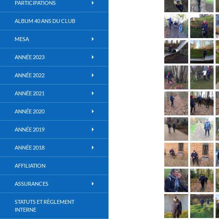
PARTICIPATIONS
ALBUM 40 ANS DU CLUB
MESA
ANNÉE 2023
ANNÉE 2022
ANNÉE 2021
ANNÉE 2020
ANNÉE 2019
ANNÉE 2018
AFFILIATION
ASSURANCES
STATUTS ET RÈGLEMENT
INTERNE