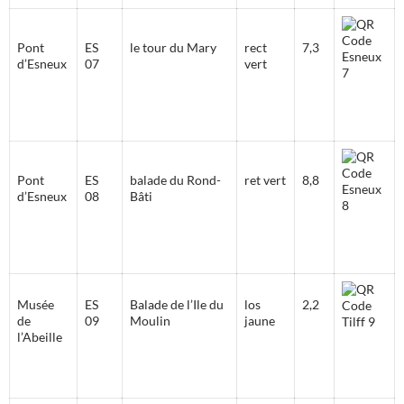
Pont
ES
le tour du Mary
rect
7,3
d’Esneux
07
vert
Pont
ES
balade du Rond-
ret vert
8,8
d’Esneux
08
Bâti
Musée
ES
Balade de l’Ile du
los
2,2
de
09
Moulin
jaune
l’Abeille