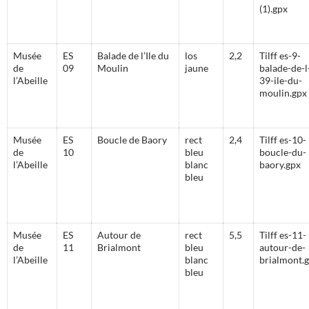
(1).gpx
Musée
ES
Balade de l’Ile du
los
2,2
Tilff es-9-
de
09
Moulin
jaune
balade-de-l
l’Abeille
39-ile-du-
moulin.gpx
Musée
ES
Boucle de Baory
rect
2,4
Tilff es-10-
de
10
bleu
boucle-du-
l’Abeille
blanc
baory.gpx
bleu
Musée
ES
Autour de
rect
5,5
Tilff es-11-
de
11
Brialmont
bleu
autour-de-
l’Abeille
blanc
brialmont.
bleu