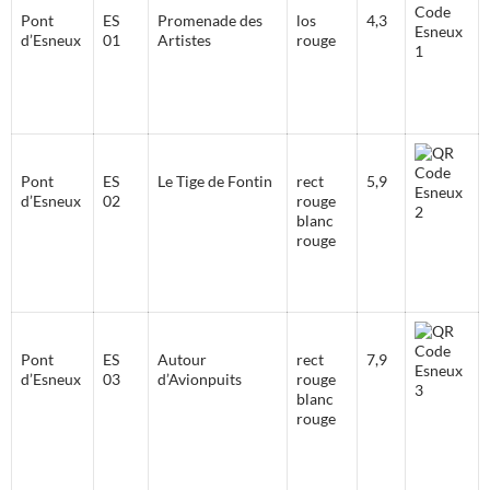
Pont
ES
Promenade des
los
4,3
d’Esneux
01
Artistes
rouge
Pont
ES
Le Tige de Fontin
rect
5,9
d’Esneux
02
rouge
blanc
rouge
Pont
ES
Autour
rect
7,9
d’Esneux
03
d’Avionpuits
rouge
blanc
rouge