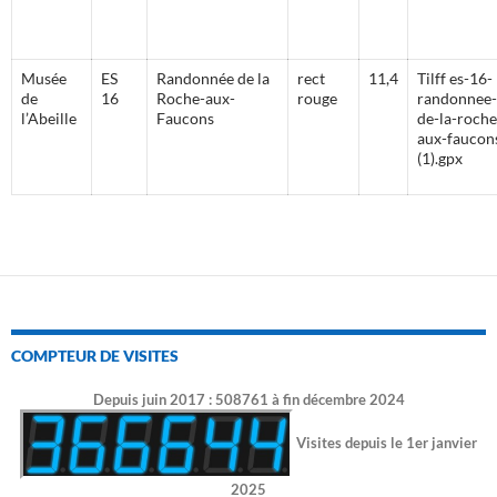
Musée
ES
Randonnée de la
rect
11,4
Tilff es-16-
de
16
Roche-aux-
rouge
randonnee-
l’Abeille
Faucons
de-la-roche
aux-faucon
(1).gpx
COMPTEUR DE VISITES
Depuis juin 2017 : 508761 à fin décembre 2024
Visites depuis le 1er janvier
2025