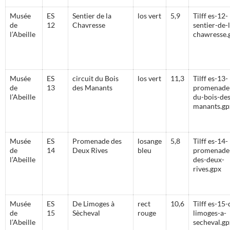
Musée
ES
Sentier de la
los vert
5,9
Tilff es-12-
de
12
Chavresse
sentier-de-l
l’Abeille
chawresse.
Musée
ES
circuit du Bois
los vert
11,3
Tilff es-13-
de
13
des Manants
promenade
l’Abeille
du-bois-des
manants.gp
Musée
ES
Promenade des
losange
5,8
Tilff es-14-
de
14
Deux Rives
bleu
promenade
l’Abeille
des-deux-
rives.gpx
Musée
ES
De Limoges à
rect
10,6
Tilff es-15-
de
15
Sècheval
rouge
limoges-a-
l’Abeille
secheval.gp