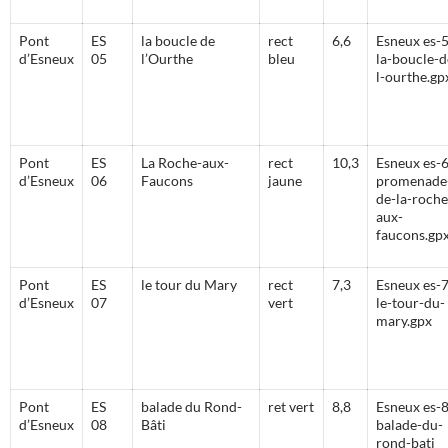
Pont
ES
la boucle de
rect
6,6
Esneux es-5
d’Esneux
05
l’Ourthe
bleu
la-boucle-d
l-ourthe.gp
Pont
ES
La Roche-aux-
rect
10,3
Esneux es-6
d’Esneux
06
Faucons
jaune
promenade
de-la-roche
aux-
faucons.gp
Pont
ES
le tour du Mary
rect
7,3
Esneux es-7
d’Esneux
07
vert
le-tour-du-
mary.gpx
Pont
ES
balade du Rond-
ret vert
8,8
Esneux es-8
d’Esneux
08
Bâti
balade-du-
rond-bati