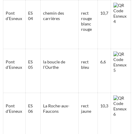
Pont
ES
chemin des
rect
10,7
d’Esneux
04
carrières
rouge
blanc
rouge
Pont
ES
la boucle de
rect
6,6
d’Esneux
05
l’Ourthe
bleu
Pont
ES
La Roche-aux-
rect
10,3
d’Esneux
06
Faucons
jaune