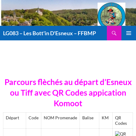
Aller
au
contenu
Recherche
LG083 – Les Bott'in D'Esneux – FFBMP
MENU
PRINCI
Parcours flèchés au départ d’Esneux
ou Tiff avec QR Codes appication
Komoot
Départ
Code
NOM Promenade
Balise
KM
QR
Codes