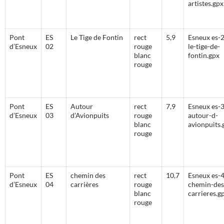
artistes.gpx
Pont
ES
Le Tige de Fontin
rect
5,9
Esneux es-2
d’Esneux
02
rouge
le-tige-de-
blanc
fontin.gpx
rouge
Pont
ES
Autour
rect
7,9
Esneux es-3
d’Esneux
03
d’Avionpuits
rouge
autour-d-
blanc
avionpuits.
rouge
Pont
ES
chemin des
rect
10,7
Esneux es-4
d’Esneux
04
carrières
rouge
chemin-des
blanc
carrieres.g
rouge