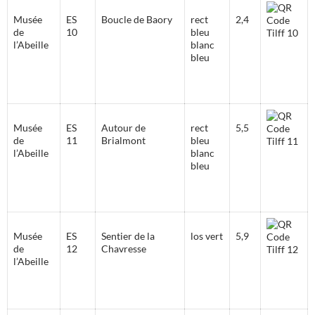
Musée
ES
Boucle de Baory
rect
2,4
de
10
bleu
l’Abeille
blanc
bleu
Musée
ES
Autour de
rect
5,5
de
11
Brialmont
bleu
l’Abeille
blanc
bleu
Musée
ES
Sentier de la
los vert
5,9
de
12
Chavresse
l’Abeille