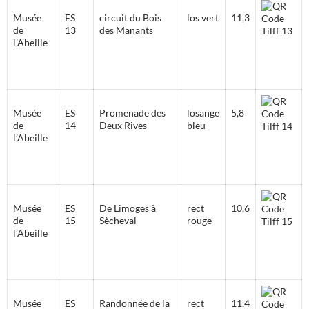
Musée
ES
circuit du Bois
los vert
11,3
de
13
des Manants
l’Abeille
Musée
ES
Promenade des
losange
5,8
de
14
Deux Rives
bleu
l’Abeille
Musée
ES
De Limoges à
rect
10,6
de
15
Sècheval
rouge
l’Abeille
Musée
ES
Randonnée de la
rect
11,4