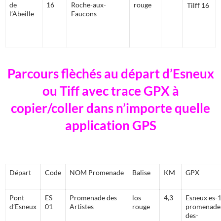
de
16
Roche-aux-
rouge
l’Abeille
Faucons
Parcours flèchés au départ d’Esneux
ou Tiff avec trace GPX à
copier/coller dans n’importe quelle
application GPS
Départ
Code
NOM Promenade
Balise
KM
GPX
Pont
ES
Promenade des
los
4,3
Esneux es-1
d’Esneux
01
Artistes
rouge
promenade
des-