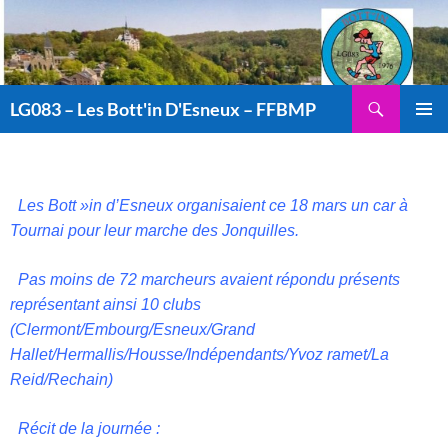
Aller
au
contenu
Recherche
LG083 – Les Bott'in D'Esneux – FFBMP
MENU
PRINCI
Les Bott »in d’Esneux organisaient ce 18 mars un car à
Tournai pour leur marche des Jonquilles.
Pas moins de 72 marcheurs avaient répondu présents
représentant ainsi 10 clubs
(Clermont/Embourg/Esneux/Grand
Hallet/Hermallis/Housse/Indépendants/Yvoz ramet/La
Reid/Rechain)
Récit de la journée :