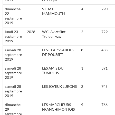
dimanche
S.C.M.L.
4
290
22
MAMMOUTH
septembre
2019
lundi 23
2028
W.C. Aviat Sint-
2
729
septembre
Truiden vzw
2019
samedi 28
LES CLAPS SABOTS
8
438
septembre
DE POUSSET
2019
samedi 28
LES AMIS DU
1
391
septembre
TUMULUS
2019
samedi 28
LES JOYEUX LURONS
2
745
septembre
2019
dimanche
LES MARCHEURS
9
766
29
FRANCHIMONTOIS
septembre