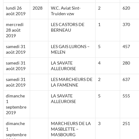
lundi 26
2028
W.C. Aviat Sint-
2
620
août 2019
Truiden vzw
mercredi
LES CASTORS DE
1
370
28 août
BERNEAU
2019
samedi 31
LES GAIS LURONS –
5
457
août 2019
MELEN
samedi 31
LA SAVATE
4
280
août 2019
ALLEUROISE
samedi 31
LES MARCHEURS DE
2
637
août 2019
LA FAMENNE
dimanche
LA SAVATE
5
555
1
ALLEUROISE
septembre
2019
dimanche
MARCHEURS DE LA
3
251
1
MASBLETTE –
septembre
MASBOURG