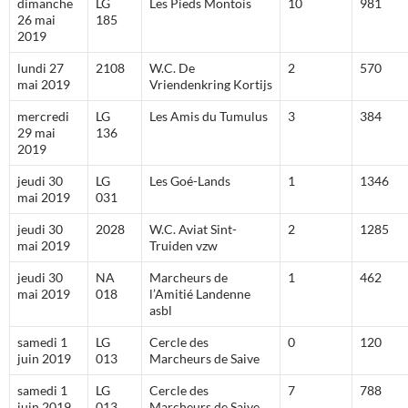
dimanche
LG
Les Pieds Montois
10
981
26 mai
185
2019
lundi 27
2108
W.C. De
2
570
mai 2019
Vriendenkring Kortijs
mercredi
LG
Les Amis du Tumulus
3
384
29 mai
136
2019
jeudi 30
LG
Les Goé-Lands
1
1346
mai 2019
031
jeudi 30
2028
W.C. Aviat Sint-
2
1285
mai 2019
Truiden vzw
jeudi 30
NA
Marcheurs de
1
462
mai 2019
018
l’Amitié Landenne
asbl
samedi 1
LG
Cercle des
0
120
juin 2019
013
Marcheurs de Saive
samedi 1
LG
Cercle des
7
788
juin 2019
013
Marcheurs de Saive