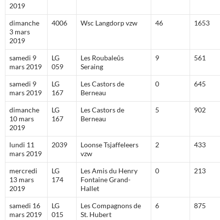
2019
dimanche
4006
Wsc Langdorp vzw
46
1653
3 mars
2019
samedi 9
LG
Les Roubaleûs
9
561
mars 2019
059
Seraing
samedi 9
LG
Les Castors de
0
645
mars 2019
167
Berneau
dimanche
LG
Les Castors de
5
902
10 mars
167
Berneau
2019
lundi 11
2039
Loonse Tsjaffeleers
2
433
mars 2019
vzw
mercredi
LG
Les Amis du Henry
0
213
13 mars
174
Fontaine Grand-
2019
Hallet
samedi 16
LG
Les Compagnons de
6
875
mars 2019
015
St. Hubert