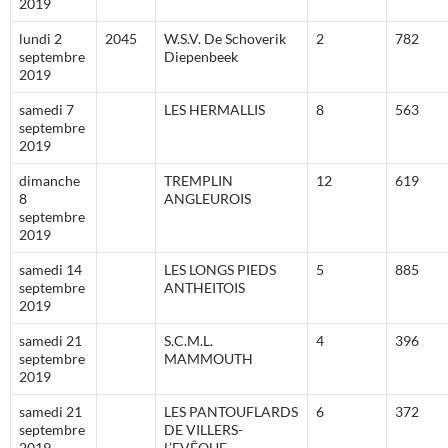
2019
lundi 2
2045
W.S.V. De Schoverik
2
782
septembre
Diepenbeek
2019
samedi 7
LES HERMALLIS
8
563
septembre
2019
dimanche
TREMPLIN
12
619
8
ANGLEUROIS
septembre
2019
samedi 14
LES LONGS PIEDS
5
885
septembre
ANTHEITOIS
2019
samedi 21
S.C.M.L.
4
396
septembre
MAMMOUTH
2019
samedi 21
LES PANTOUFLARDS
6
372
septembre
DE VILLERS-
2019
L’EVÊQUE