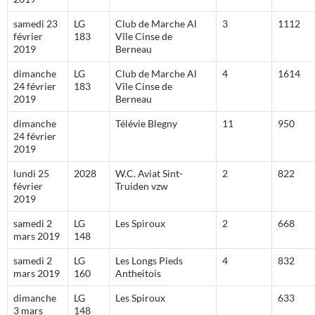
samedi 23
LG
Club de Marche Al
3
1112
février
183
Vîle Cinse de
2019
Berneau
dimanche
LG
Club de Marche Al
4
1614
24 février
183
Vîle Cinse de
2019
Berneau
dimanche
Télévie Blegny
11
950
24 février
2019
lundi 25
2028
W.C. Aviat Sint-
2
822
février
Truiden vzw
2019
samedi 2
LG
Les Spiroux
2
668
mars 2019
148
samedi 2
LG
Les Longs Pieds
4
832
mars 2019
160
Antheitois
dimanche
LG
Les Spiroux
633
3 mars
148