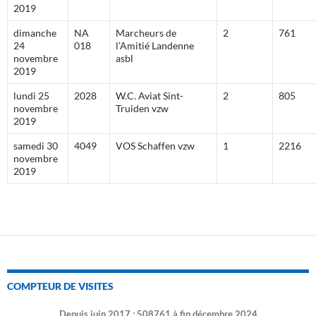
2019
dimanche
NA
Marcheurs de
2
761
24
018
l’Amitié Landenne
novembre
asbl
2019
lundi 25
2028
W.C. Aviat Sint-
2
805
novembre
Truiden vzw
2019
samedi 30
4049
VOS Schaffen vzw
1
2216
novembre
2019
COMPTEUR DE VISITES
Depuis juin 2017 : 508761 à fin décembre 2024