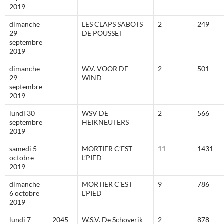
2019
dimanche
LES CLAPS SABOTS
2
249
29
DE POUSSET
septembre
2019
dimanche
W.V. VOOR DE
2
501
29
WIND
septembre
2019
lundi 30
WSV DE
2
566
septembre
HEIKNEUTERS
2019
samedi 5
MORTIER C’EST
11
1431
octobre
L’PIED
2019
dimanche
MORTIER C’EST
9
786
6 octobre
L’PIED
2019
lundi 7
2045
W.S.V. De Schoverik
2
878