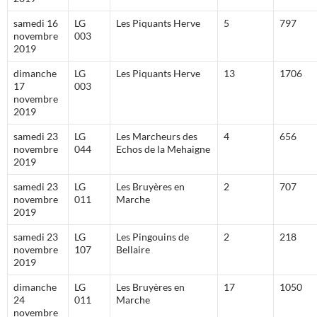
samedi 16
LG
Les Piquants Herve
5
797
novembre
003
2019
dimanche
LG
Les Piquants Herve
13
1706
17
003
novembre
2019
samedi 23
LG
Les Marcheurs des
4
656
novembre
044
Echos de la Mehaigne
2019
samedi 23
LG
Les Bruyères en
2
707
novembre
011
Marche
2019
samedi 23
LG
Les Pingouins de
2
218
novembre
107
Bellaire
2019
dimanche
LG
Les Bruyères en
17
1050
24
011
Marche
novembre