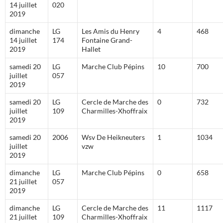
14 juillet
020
2019
dimanche
LG
Les Amis du Henry
4
468
14 juillet
174
Fontaine Grand-
2019
Hallet
samedi 20
LG
Marche Club Pépins
10
700
juillet
057
2019
samedi 20
LG
Cercle de Marche des
0
732
juillet
109
Charmilles-Xhoffraix
2019
samedi 20
2006
Wsv De Heikneuters
1
1034
juillet
vzw
2019
dimanche
LG
Marche Club Pépins
0
658
21 juillet
057
2019
dimanche
LG
Cercle de Marche des
11
1117
21 juillet
109
Charmilles-Xhoffraix