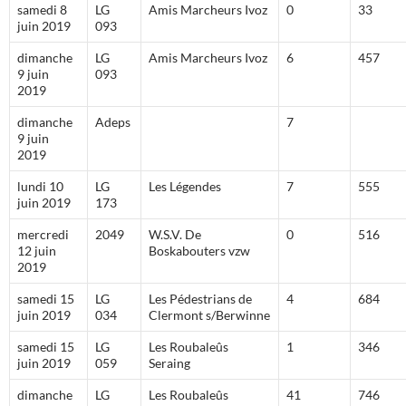
samedi 8
LG
Amis Marcheurs Ivoz
0
33
juin 2019
093
dimanche
LG
Amis Marcheurs Ivoz
6
457
9 juin
093
2019
dimanche
Adeps
7
9 juin
2019
lundi 10
LG
Les Légendes
7
555
juin 2019
173
mercredi
2049
W.S.V. De
0
516
12 juin
Boskabouters vzw
2019
samedi 15
LG
Les Pédestrians de
4
684
juin 2019
034
Clermont s/Berwinne
samedi 15
LG
Les Roubaleûs
1
346
juin 2019
059
Seraing
dimanche
LG
Les Roubaleûs
41
746