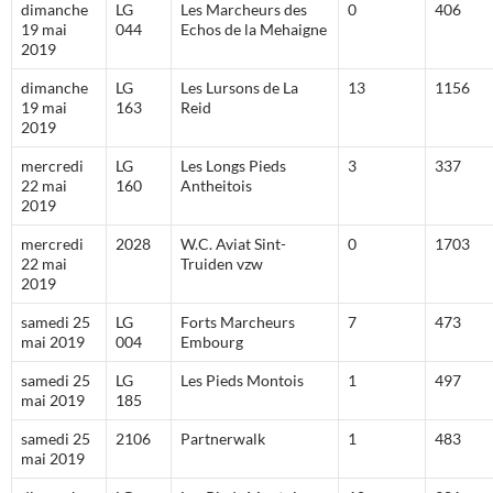
dimanche
LG
Les Marcheurs des
0
406
19 mai
044
Echos de la Mehaigne
2019
dimanche
LG
Les Lursons de La
13
1156
19 mai
163
Reid
2019
mercredi
LG
Les Longs Pieds
3
337
22 mai
160
Antheitois
2019
mercredi
2028
W.C. Aviat Sint-
0
1703
22 mai
Truiden vzw
2019
samedi 25
LG
Forts Marcheurs
7
473
mai 2019
004
Embourg
samedi 25
LG
Les Pieds Montois
1
497
mai 2019
185
samedi 25
2106
Partnerwalk
1
483
mai 2019