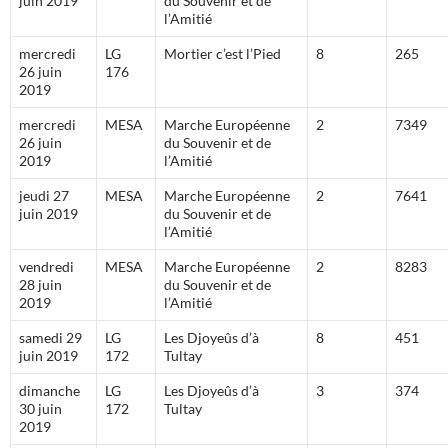
juin 2019
du Souvenir et de
l’Amitié
mercredi
LG
Mortier c’est l’Pied
8
265
26 juin
176
2019
mercredi
MESA
Marche Européenne
2
7349
26 juin
du Souvenir et de
2019
l’Amitié
jeudi 27
MESA
Marche Européenne
2
7641
juin 2019
du Souvenir et de
l’Amitié
vendredi
MESA
Marche Européenne
2
8283
28 juin
du Souvenir et de
2019
l’Amitié
samedi 29
LG
Les Djoyeûs d’à
8
451
juin 2019
172
Tultay
dimanche
LG
Les Djoyeûs d’à
3
374
30 juin
172
Tultay
2019