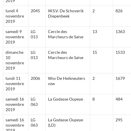
2019
lundi 4
2045
W.S.V. De Schoverik
2
826
novembre
Diepenbeek
2019
samedi 9
LG
Cercle des
13
1363
novembre
013
Marcheurs de Saive
2019
dimanche
LG
Cercle des
15
1533
10
013
Marcheurs de Saive
novembre
2019
lundi 11
2006
Wsv De Heikneuters
2
1679
novembre
vzw
2019
samedi 16
LG
La Godasse Oupeye
8
484
novembre
063
2019
samedi 16
LG
La Godasse Oupeye
295
novembre
063
(LD)
2019