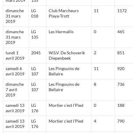
mars 2019
135
dimanche
LG
Club Marcheurs
11
1172
31 mars
018
Playa-Trott
2019
dimanche
LG
Les Hermallis
0
465
31 mars
135
2019
lundi 1
2045
W.S.V. De Schoverik
2
851
avril 2019
Diepenbeek
samedi 6
LG
Les Pingouins de
11
920
avril 2019
107
Bellaire
dimanche
LG
Les Pingouins de
8
736
7 avril
107
Bellaire
2019
samedi 13
LG
Mortier c’est l’Pied
0
188
avril 2019
176
samedi 13
LG
Mortier c’est l’Pied
4
790
avril 2019
176