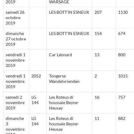
2019
WARSAGE
samedi 26
LES BOTT’IN ESNEUX
207
1130
octobre
2019
dimanche
LES BOTT’IN ESNEUX
154
674
27 octobre
2019
vendredi 1
Car Léonard
13
800
novembre
2019
vendredi 1
2052
Tongerse
2
1015
novembre
Wandelvrienden
2019
samedi 2
LG
Les Roteus di
16
757
novembre
144
houssaie Beyne-
2019
Heusay
dimanche
LG
Les Roteus di
11
882
3
144
houssaie Beyne-
novembre
Heusay