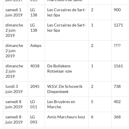
samedi 1
LG
Les Corsaires de Sart-
2
900
juin 2019
138
lez-Spa
dimanche
LG
Les Corsaires de Sart-
1
1271
2 juin
138
lez-Spa
2019
dimanche
Adeps
2
????
2 juin
2019
dimanche
4018
De Bollekens
1
1561
2 juin
Rotselaar vzw
2019
lundi 3
2045
W.S.V. De Schoverik
2
738
juin 2019
Diepenbeek
samedi 8
LG
Les Bruyères en
5
402
juin 2019
011
Marche
samedi 8
LG
Amis Marcheurs Ivoz
6
368
juin 2019
093