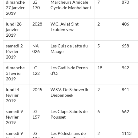
dimanche
LG
Marcheurs Amicale
7
870
27 janvier
170
Cyclo de Manhaihant
2019
lundi 28
2028
W.C. Aviat Sint-
2
406
janvier
Truiden vzw
2019
samedi 2
NA
Les Culs de Jatte du
5
658
février
026
Mauge
2019
dimanche
LG
Les Gadlis de Peron
18
942
3 février
122
d’Or
2019
lundi 4
2045
W.S.V. De Schoverik
2
841
février
Diepenbeek
2019
samedi 9
LG
Les Claps Sabots de
6
562
février
157
Pousset
2019
samedi 9
LG
Les Pédestrians de
2
1113