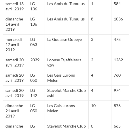
samedi 13
LG
Les Amis du Tumulus
1
584
avril 2019
136
dimanche
LG
Les Amis du Tumulus
8
1036
14 avril
136
2019
mercredi
LG
La Godasse Oupeye
3
478
17 avril
063
2019
samedi 20
2039
Loonse Tsjaffeleers
2
1282
avril 2019
vzw
samedi 20
LG
Les Gais Lurons
4
760
avril 2019
050
Melen
samedi 20
LG
Stavelot Marche Club
4
974
avril 2019
142
asbl
dimanche
LG
Les Gais Lurons
10
876
21 avril
050
Melen
2019
dimanche
LG
Stavelot Marche Club
0
665