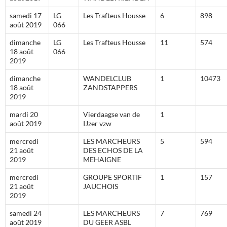
samedi 17
LG
Les Trafteus Housse
6
898
août 2019
066
dimanche
LG
Les Trafteus Housse
11
574
18 août
066
2019
dimanche
WANDELCLUB
1
10473
18 août
ZANDSTAPPERS
2019
mardi 20
Vierdaagse van de
1
août 2019
IJzer vzw
mercredi
LES MARCHEURS
5
594
21 août
DES ECHOS DE LA
2019
MEHAIGNE
mercredi
GROUPE SPORTIF
1
157
21 août
JAUCHOIS
2019
samedi 24
LES MARCHEURS
7
769
août 2019
DU GEER ASBL