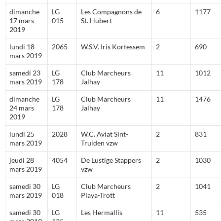
dimanche
LG
Les Compagnons de
6
1177
17 mars
015
St. Hubert
2019
lundi 18
2065
W.S.V. Iris Kortessem
2
690
mars 2019
samedi 23
LG
Club Marcheurs
11
1012
mars 2019
178
Jalhay
dimanche
LG
Club Marcheurs
11
1476
24 mars
178
Jalhay
2019
lundi 25
2028
W.C. Aviat Sint-
2
831
mars 2019
Truiden vzw
jeudi 28
4054
De Lustige Stappers
2
1030
mars 2019
vzw
samedi 30
LG
Club Marcheurs
2
1041
mars 2019
018
Playa-Trott
samedi 30
LG
Les Hermallis
11
535