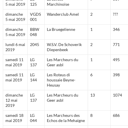
5 mai 2019
125
Marchinoise
dimanche
VGDS
Wanderclub Amel
2
???
5 mai 2019
001
dimanche
BBW
La Bruegelienne
1
346
5 mai 2019
048
lundi 6 mai
2045
W.S.V. De Schoverik
2
771
2019
Diepenbeek
samedi 11
LG
Les Marcheurs du
1
495
mai 2019
137
Geer asbl
samedi 11
LG
Les Roteus di
6
398
mai 2019
144
houssaie Beyne-
Heusay
dimanche
LG
Les Marcheurs du
13
1074
12 mai
137
Geer asbl
2019
samedi 18
LG
Les Marcheurs des
8
686
mai 2019
044
Echos de la Mehaigne