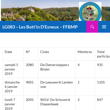
Aller
au
contenu
Recherche
LG083 – Les Bott'in D'Esneux – FFBMP
MENU
PRINCI
Date
N°
Clubs
Membres
Total
particip
samedi 5
2080
De Demerstappers
4
935
janvier
Bilzen
2019
dimanche
4001
De Leeuwerik Landen
1
1105
6 janvier
vzw
2019
lundi 7
2045
W.S.V. De Schoverik
2
847
janvier
Diepenbeek
2019