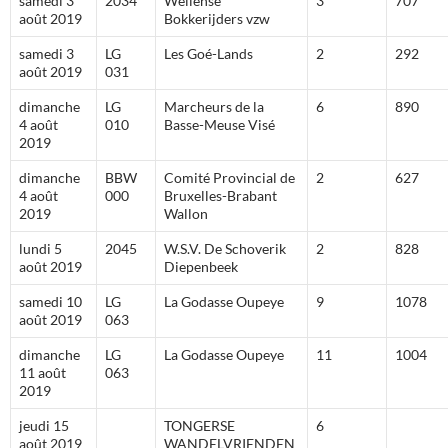
samedi 3
2034
Wellense
3
707
août 2019
Bokkerijders vzw
samedi 3
LG
Les Goé-Lands
2
292
août 2019
031
dimanche
LG
Marcheurs de la
6
890
4 août
010
Basse-Meuse Visé
2019
dimanche
BBW
Comité Provincial de
2
627
4 août
000
Bruxelles-Brabant
2019
Wallon
lundi 5
2045
W.S.V. De Schoverik
2
828
août 2019
Diepenbeek
samedi 10
LG
La Godasse Oupeye
9
1078
août 2019
063
dimanche
LG
La Godasse Oupeye
11
1004
11 août
063
2019
jeudi 15
TONGERSE
6
août 2019
WANDELVRIENDEN