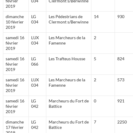
février
034
Clermont s/Berwinne
2019
dimanche
LG
Les Pédestrians de
14
930
10 février
034
Clermont s/Berwinne
2019
samedi 16
LUX
Les Marcheurs de la
2
février
034
Famenne
2019
samedi 16
LG
Les Trafteus Housse
5
824
février
066
2019
samedi 16
LUX
Les Marcheurs de la
2
573
février
034
Famenne
2019
samedi 16
LG
Marcheurs du Fort de
0
921
février
042
Battice
2019
dimanche
LG
Marcheurs du Fort de
7
2250
17 février
042
Battice
2019