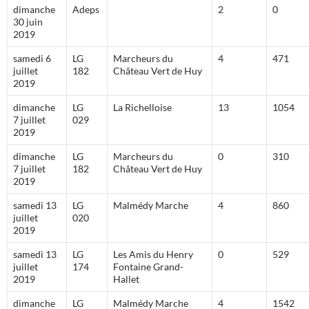
dimanche
Adeps
2
0
30 juin
2019
samedi 6
LG
Marcheurs du
4
471
juillet
182
Château Vert de Huy
2019
dimanche
LG
La Richelloise
13
1054
7 juillet
029
2019
dimanche
LG
Marcheurs du
0
310
7 juillet
182
Château Vert de Huy
2019
samedi 13
LG
Malmédy Marche
4
860
juillet
020
2019
samedi 13
LG
Les Amis du Henry
0
529
juillet
174
Fontaine Grand-
2019
Hallet
dimanche
LG
Malmédy Marche
4
1542