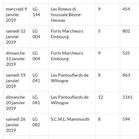
mercredi 9
LG
Les Roteus di
9
454
janvier
144
houssaie Beyne-
2019
Heusay
samedi 12
LG
Forts Marcheurs
5
802
janvier
004
Embourg
2019
dimanche
LG
Forts Marcheurs
9
525
13 janvier
004
Embourg
2019
samedi 19
LG
Les Pantouflards de
8
863
janvier
041
Wihogne
2019
dimanche
LG
Les Pantouflards de
12
1161
20 janvier
041
Wihogne
2019
samedi 26
LG
S.C.M.L. Mammouth
8
594
janvier
082
2019