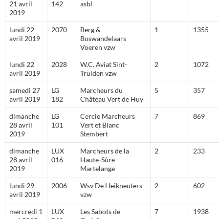
21 avril
142
asbl
2019
lundi 22
2070
Berg &
1
1355
avril 2019
Boswandelaars
Voeren vzw
lundi 22
2028
W.C. Aviat Sint-
2
1072
avril 2019
Truiden vzw
samedi 27
LG
Marcheurs du
5
357
avril 2019
182
Château Vert de Huy
dimanche
LG
Cercle Marcheurs
7
869
28 avril
101
Vert et Blanc
2019
Stembert
dimanche
LUX
Marcheurs de la
2
233
28 avril
016
Haute-Sûre
2019
Martelange
lundi 29
2006
Wsv De Heikneuters
2
602
avril 2019
vzw
mercredi 1
LUX
Les Sabots de
7
1938