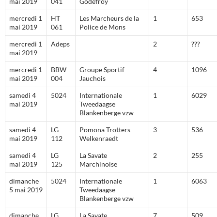
mai 2019
041
Godefroy
mercredi 1
HT
Les Marcheurs de la
1
653
mai 2019
061
Police de Mons
mercredi 1
Adeps
2
???
mai 2019
mercredi 1
BBW
Groupe Sportif
4
1096
mai 2019
004
Jauchois
samedi 4
5024
Internationale
1
6029
mai 2019
Tweedaagse
Blankenberge vzw
samedi 4
LG
Pomona Trotters
3
536
mai 2019
112
Welkenraedt
samedi 4
LG
La Savate
2
255
mai 2019
125
Marchinoise
dimanche
5024
Internationale
1
6063
5 mai 2019
Tweedaagse
Blankenberge vzw
dimanche
LG
La Savate
7
509