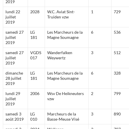
2019
lundi 22
2028
W.C. Aviat Sint-
1
729
juillet
Truiden vzw
2019
samedi 27
LG
Les Marcheurs de la
6
536
juillet
181
Magne Soumagne
2019
samedi 27
VGDS
Wanderfalken
3
512
juillet
017
Weywertz
2019
dimanche
LG
Les Marcheurs de la
6
328
28 juillet
181
Magne Soumagne
2019
lundi 29
2006
Wsv De Heikneuters
2
799
juillet
vzw
2019
samedi 3
LG
Marcheurs de la
3
890
août 2019
010
Basse-Meuse Visé