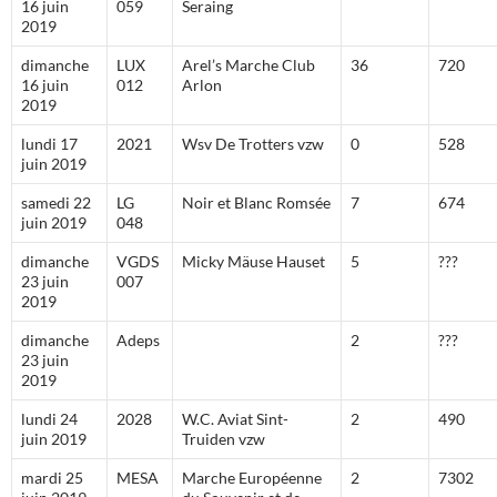
16 juin
059
Seraing
2019
dimanche
LUX
Arel’s Marche Club
36
720
16 juin
012
Arlon
2019
lundi 17
2021
Wsv De Trotters vzw
0
528
juin 2019
samedi 22
LG
Noir et Blanc Romsée
7
674
juin 2019
048
dimanche
VGDS
Micky Mäuse Hauset
5
???
23 juin
007
2019
dimanche
Adeps
2
???
23 juin
2019
lundi 24
2028
W.C. Aviat Sint-
2
490
juin 2019
Truiden vzw
mardi 25
MESA
Marche Européenne
2
7302