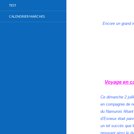
TEST
CALENDRIER MARCHES
Encore un grand m
Voyage en car
Ce dimanche 2 juill
en compagnie de nos
du Namurois fêtant
d’Esneux était parv
un tel succès que l
prouvant ainsi le 