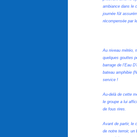
ambiance dans le ca
journée fût assurém
récompensée par le
Au niveau météo, n
quelques gouttes pe
barrage de l’Eau D
bateau amphibie (N
service !
Au-delà de cette m
le groupe a lui aff
de fous rires.
Avant de partir, le
de notre terroir, u