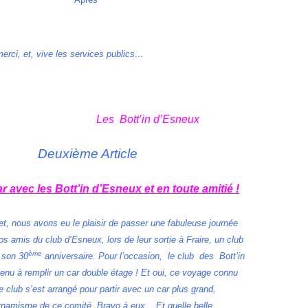
erci, et, vive les services publics…
Les Bott’in d’Esneux
Deuxième Article
 avec les Bott’in d’Esneux et en toute amitié !
et, nous avons eu le plaisir de passer une fabuleuse journée
 amis du club d’Esneux, lors de leur sortie à Fraire, un club
ème
 son 30
anniversaire. Pour l’occasion, le club des Bott’in
enu à remplir un car double étage ! Et oui, ce voyage connu
e club s’est arrangé pour partir avec un car plus grand,
dynamisme de ce comité. Bravo à eux. Et quelle belle