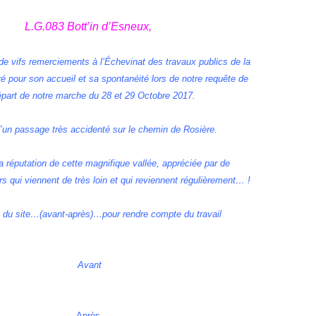
L.G.083
Bott’in d’Esneux,
i de vifs remerciements à
l’Échevinat des travaux publics de la
ré
pour son accueil et sa spontanéité lors de notre requête de
épart de notre marche du 28 et 29 Octobre 2017.
 d’un passage très accidenté sur le chemin de Rosière.
a réputation de cette magnifique
vallée,
appréciée par de
 qui viennent de très loin
et qui reviennent régulièrement… !
s du site…(avant-après)…pour rendre compte
du travail
Avant
Après