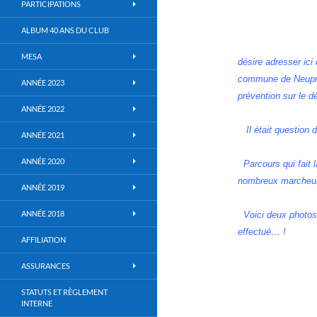
PARTICIPATIONS
ALBUM 40 ANS DU CLUB
MESA
désire adresser ic
commune de Neup
ANNÉE 2023
prévention
sur le d
ANNÉE 2022
Il était question
ANNÉE 2021
ANNÉE 2020
Parcours qui fait l
nombreux marcheurs
ANNÉE 2019
ANNÉE 2018
Voici deux photo
effectué… !
AFFILIATION
ASSURANCES
STATUTS ET RÈGLEMENT
INTERNE