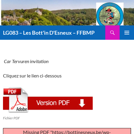
Aller
au
contenu
Recherche
LG083 – Les Bott'in D'Esneux – FFBMP
MENU
PRINCI
Car Tervuren invitation
Cliquez sur le lien ci-dessous
Fichier PDF
Missing PDF "https://bottinesneux.be/wp-